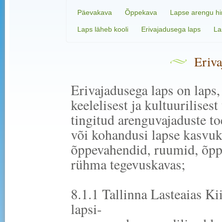
Päevakava
Õppekava
Lapse arengu h
Laps läheb kooli
Erivajadusega laps
La
Eriva
Erivajadusega laps on laps, 
keelelisest ja kultuurilises
tingitud arenguvajaduste t
või kohandusi lapse kasvu
õppevahendid, ruumid, õpp
rühma tegevuskavas;
8.1.1 Tallinna Lasteaias Ki
lapsi-