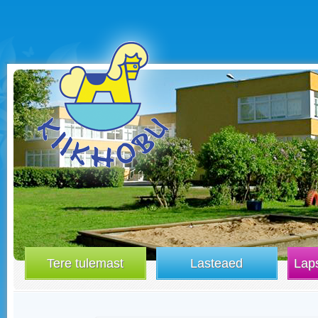
Tere tulemast
Lasteaed
Laps