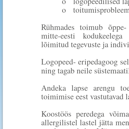
o
logopeedilised la
o
toitumisprobleemi
Rühmades toimub õppe- j
mitte-eesti kodukeeleg
lõimitud tegevuste ja indi
Logopeed- eripedagoog selg
ning tagab neile süstemaati
Andeka lapse arengu to
toimimise eest vastutavad 
Koostöös peredega võimal
allergilistel lastel jätta m