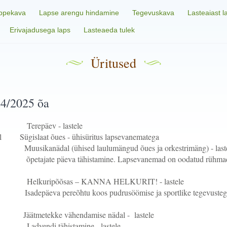
ppekava
Lapse arengu hindamine
Tegevuskava
Lasteaiast 
Erivajadusega laps
Lasteaeda tulek
Üritused
24/2025 õa
päev - lastele
al Sügislaat õues - ühisüritus lapsevanematega
usikanädal (ühised laulumängud õues ja orkestrimäng) - last
te päeva tähistamine. Lapsevanemad on oodatud rühmadess
ripõõsas – KANNA HELKURIT! - lastele
adepäeva pereõhtu koos pudrusöömise ja sportlike tegevustega 
äätmetekke vähendamise nädal - lastele
ndi tähistamine - lastele