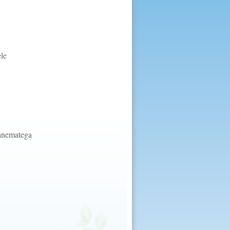
le
anematega