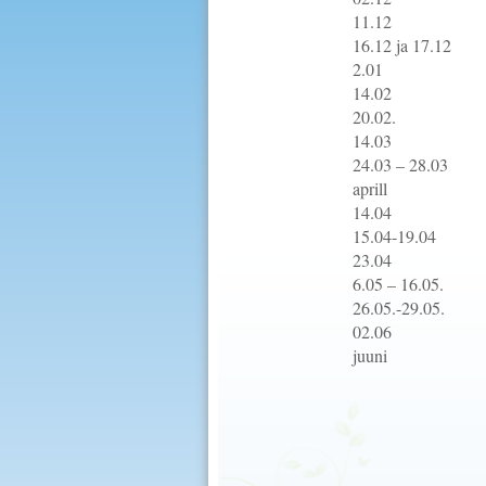
11.12 II adv
16.12 ja 17.12 J
2.01 Uusaast
14.02 Sõbrap
20.02. Eesti Va
14.03 Emak
24.03 – 28.03 La
aprill Koolim
14.04 Õuesõ
15.04-19.04 Ki
23.04 Jüriöö
6.05 – 16.05. Ke
26.05.-29.05. L
02.06 Kiikhobu
juuni Kiikho