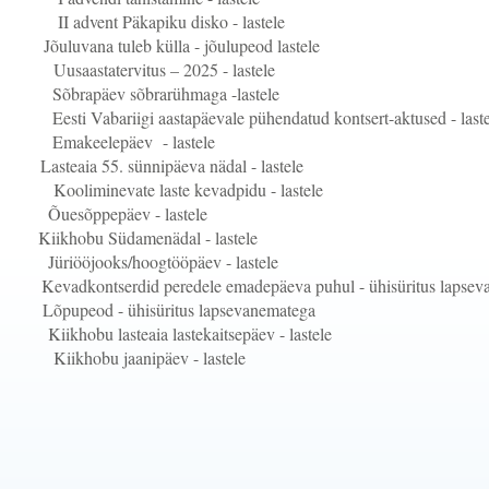
ent Päkapiku disko - lastele
õuluvana tuleb külla - jõulupeod lastele
atervitus – 2025 - lastele
äev sõbrarühmaga -lastele
bariigi aastapäevale pühendatud kontsert-aktused - laste
eelepäev - lastele
steaia 55. sünnipäeva nädal - lastele
inevate laste kevadpidu - lastele
ppepäev - lastele
ikhobu Südamenädal - lastele
jooks/hoogtööpäev - lastele
vadkontserdid peredele emadepäeva puhul - ühisüritus lapsev
õpupeod - ühisüritus lapsevanematega
 lasteaia lastekaitsepäev - lastele
bu jaanipäev - lastele